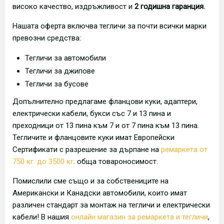
високо качество, издръжливост и
2 годишна гаранция.
Нашата оферта включва тегличи за почти всички марки
превозни средства:
Тегличи за автомобили
Тегличи за джипове
Тегличи за бусове
Допълнително предлагаме фланцови куки, адаптери,
електрически кабели, букси със 7 и 13 пина и
преходници от 13 пина към 7 и от 7 пина към 13 пина.
Тегличите и фланцовите куки имат Европейски
Сертификати с разрешение за дърпане на
ремаркета от
750 кг. до 3500 кг
. обща товароносимост.
Помислили сме също и за собствениците на
Американски и Канадски автомобили, които имат
различен стандарт за монтаж на тегличи и електрически
кабели! В нашия
онлайн магазин за ремаркета и тегличи
,