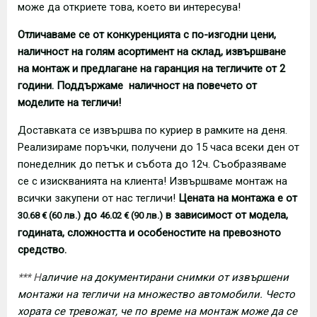
може да откриете това, което ви интересува!
Отличаваме се от конкуренцията с по-изгодни цени,
наличност на голям асортимент на склад, извършване
на монтаж и предлагане на гаранция на тегличите от 2
години. Поддържаме наличност на повечето от
моделите на тегличи!
Доставката се извършва по куриер в рамките на деня.
Реализираме поръчки, получени до 15 часа всеки ден от
понеделник до петък и събота до 12ч. Съобразяваме
се с изискванията на клиента! Извършваме монтаж на
всички закупени от нас тегличи!
Цената на монтажа е от
до
в зависимост от модела,
30.68 € (60 лв.)
46.02 € (90 лв.)
годината, сложността и особеностите на превозното
средство.
*** Н
аличие на документирани снимки от извършени
монтажи на тегличи на множество автомобили. Често
хората се тревожат, че по време на монтаж може да се