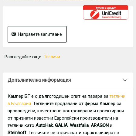
Направете запитване
Разгледайте още:
Тегличи
Допълнителна информация
Кампер БГ е с дългогодишен опит на пазара за
тегличи
в България
. Тегличите продавани от фирма Кампер са
произведени, качествено контролирани и проектирани
от признати известни Европейски производители на
тегличи като
AutoHak
,
GALIA
,
Westfalia
,
ARAGON
и
Steinhoff
. Тегличите се отличават и характеризират с