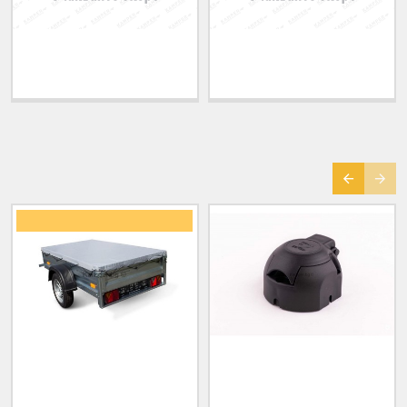
Теглич за ADRIATIK
Теглич за ALFA ROMEO
A51 2006-2011
33 1983-1994
ПОСЛЕДНО РАЗГЛЕДАНИ
☎ С предварителна заявка
Плосък брезент за
Ел. букса 7 пина за
ремарке с размер 200
теглич на ремарке
x 106 см