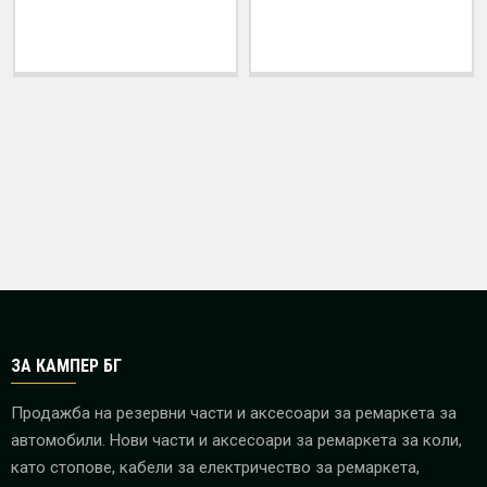
7.67€ (15.00 лв.)
56.24€ (110.00 лв.)
Цена без ДДС: 6.39€ (12.50 лв.)
Цена без ДДС: 46.87€ (91.67 лв.)
ЗА КАМПЕР БГ
Продажба на резервни части и аксесоари за ремаркета за
автомобили. Нови части и аксесоари за ремаркета за коли,
като стопове, кабели за електричество за ремаркета,