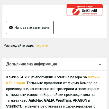
Направете запитване
Разгледайте още:
Тегличи
Допълнителна информация
Кампер БГ е с дългогодишен опит на пазара за
тегличи
в България
. Тегличите продавани от фирма Кампер са
произведени, качествено контролирани и проектирани
от признати известни Европейски производители на
тегличи като
AutoHak
,
GALIA
,
Westfalia
,
ARAGON
и
Steinhoff
. Тегличите се отличават и характеризират с