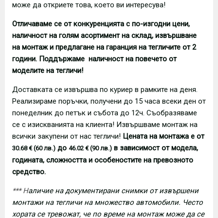
може да откриете това, което ви интересува!
Отличаваме се от конкуренцията с по-изгодни цени,
наличност на голям асортимент на склад, извършване
на монтаж и предлагане на гаранция на тегличите от 2
години. Поддържаме наличност на повечето от
моделите на тегличи!
Доставката се извършва по куриер в рамките на деня.
Реализираме поръчки, получени до 15 часа всеки ден от
понеделник до петък и събота до 12ч. Съобразяваме
се с изискванията на клиента! Извършваме монтаж на
всички закупени от нас тегличи!
Цената на монтажа е от
до
в зависимост от модела,
30.68 € (60 лв.)
46.02 € (90 лв.)
годината, сложността и особеностите на превозното
средство.
*** Н
аличие на документирани снимки от извършени
монтажи на тегличи на множество автомобили. Често
хората се тревожат, че по време на монтаж може да се