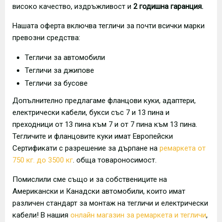
високо качество, издръжливост и
2 годишна гаранция.
Нашата оферта включва тегличи за почти всички марки
превозни средства:
Тегличи за автомобили
Тегличи за джипове
Тегличи за бусове
Допълнително предлагаме фланцови куки, адаптери,
електрически кабели, букси със 7 и 13 пина и
преходници от 13 пина към 7 и от 7 пина към 13 пина.
Тегличите и фланцовите куки имат Европейски
Сертификати с разрешение за дърпане на
ремаркета от
750 кг. до 3500 кг
. обща товароносимост.
Помислили сме също и за собствениците на
Американски и Канадски автомобили, които имат
различен стандарт за монтаж на тегличи и електрически
кабели! В нашия
онлайн магазин за ремаркета и тегличи
,