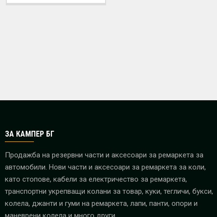
ЗА КАМПЕР БГ
Продажба на резервни части и аксесоари за ремаркета за
автомобили. Нови части и аксесоари за ремаркета за коли,
като стопове, кабели за електричество за ремаркета,
транспортни укрепващи колани за товар, куки, тегличи, букси,
колела, джанти и гуми на ремаркета, лапи, панти, опори и
маневрени колела и много други.