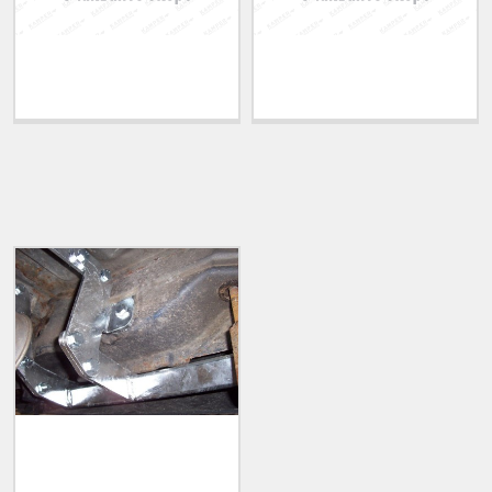
Теглич за ADRIATIK
Теглич за ALFA ROMEO
A51 2006-2011
33 1983-1994
ПОСЛЕДНО РАЗГЛЕДАНИ
Теглич за CITROEN
Evasion 1994-2001