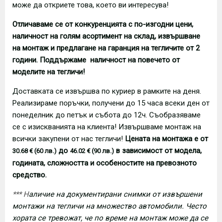
може да откриете това, което ви интересува!
Отличаваме се от конкуренцията с по-изгодни цени,
наличност на голям асортимент на склад, извършване
на монтаж и предлагане на гаранция на тегличите от 2
години. Поддържаме наличност на повечето от
моделите на тегличи!
Доставката се извършва по куриер в рамките на деня.
Реализираме поръчки, получени до 15 часа всеки ден от
понеделник до петък и събота до 12ч. Съобразяваме
се с изискванията на клиента! Извършваме монтаж на
всички закупени от нас тегличи!
Цената на монтажа е от
до
в зависимост от модела,
30.68 € (60 лв.)
46.02 € (90 лв.)
годината, сложността и особеностите на превозното
средство.
*** Н
аличие на документирани снимки от извършени
монтажи на тегличи на множество автомобили. Често
хората се тревожат, че по време на монтаж може да се