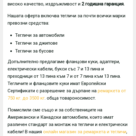
високо качество, издръжливост и
2 годишна гаранция.
Нашата оферта включва тегличи за почти всички марки
превозни средства:
Тегличи за автомобили
Тегличи за джипове
Тегличи за бусове
Допълнително предлагаме фланцови куки, адаптери,
електрически кабели, букси със 7 и 13 пина и
преходници от 13 пина към 7 и от 7 пина към 13 пина.
Тегличите и фланцовите куки имат Европейски
Сертификати с разрешение за дърпане на
ремаркета от
750 кг. до 3500 кг
. обща товароносимост.
Помислили сме също и за собствениците на
Американски и Канадски автомобили, които имат
различен стандарт за монтаж на тегличи и електрически
кабели! В нашия
онлайн магазин за ремаркета и тегличи
,