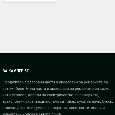
ЗА КАМПЕР БГ
Продажба на резервни части и аксесоари за ремаркета за
автомобили. Нови части и аксесоари за ремаркета за коли,
като стопове, кабели за електричество за ремаркета,
транспортни укрепващи колани за товар, куки, тегличи, букси,
колела, джанти и гуми на ремаркета, лапи, панти, опори и
маневрени колела и много други.