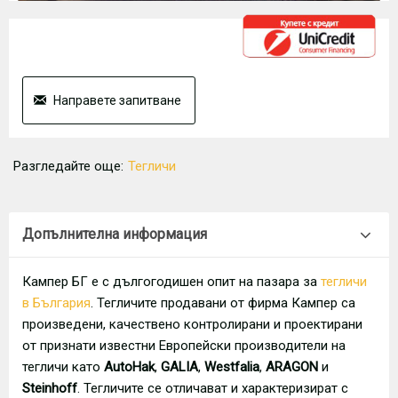
Направете запитване
Разгледайте още:
Тегличи
Допълнителна информация
Кампер БГ е с дългогодишен опит на пазара за
тегличи
в България
. Тегличите продавани от фирма Кампер са
произведени, качествено контролирани и проектирани
от признати известни Европейски производители на
тегличи като
AutoHak
,
GALIA
,
Westfalia
,
ARAGON
и
Steinhoff
. Тегличите се отличават и характеризират с