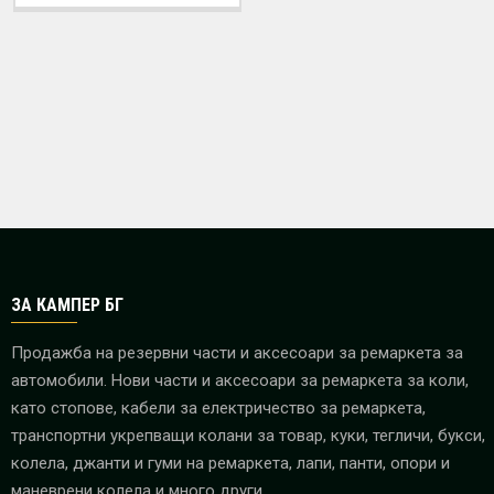
ЗА КАМПЕР БГ
Продажба на резервни части и аксесоари за ремаркета за
автомобили. Нови части и аксесоари за ремаркета за коли,
като стопове, кабели за електричество за ремаркета,
транспортни укрепващи колани за товар, куки, тегличи, букси,
колела, джанти и гуми на ремаркета, лапи, панти, опори и
маневрени колела и много други.