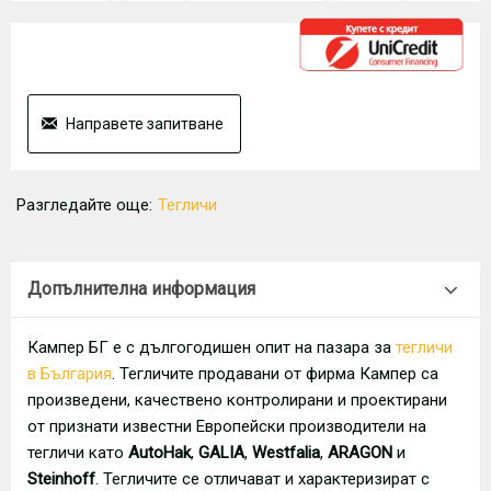
Направете запитване
Разгледайте още:
Тегличи
Допълнителна информация
Кампер БГ е с дългогодишен опит на пазара за
тегличи
в България
. Тегличите продавани от фирма Кампер са
произведени, качествено контролирани и проектирани
от признати известни Европейски производители на
тегличи като
AutoHak
,
GALIA
,
Westfalia
,
ARAGON
и
Steinhoff
. Тегличите се отличават и характеризират с