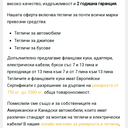
високо качество, издръжливост и
2 годишна гаранция.
Нашата оферта включва тегличи за почти всички марки
превозни средства:
Тегличи за автомобили
Тегличи за джипове
Тегличи за бусове
Допълнително предлагаме фланцови куки, адаптери,
електрически кабели, букси със 7 и 13 пина и
преходници от 13 пина към 7 и от 7 пина към 13 пина.
Тегличите и фланцовите куки имат Европейски
Сертификати с разрешение за дърпане на
ремаркета от
750 кг. до 3500 кг
. обща товароносимост.
Помислили сме също и за собствениците на
Американски и Канадски автомобили, които имат
различен стандарт за монтаж на тегличи и електрически
кабели! В нашия
онлайн магазин за ремаркета и тегличи
,