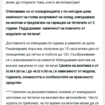
може да откриете това, което ви интересува!
Отличаваме се от конкуренцията с по-изгодни цени,
наличност на голям асортимент на склад, извършване
на монтаж и предлагане на гаранция на тегличите от 2
години. Поддържаме наличност на повечето от
моделите на тегличи!
Доставката се извършва по куриер в рамките на деня.
Реализираме поръчки, получени до 15 часа всеки ден от
понеделник до петък и събота до 12ч. Съобразяваме
се с изискванията на клиента! Извършваме монтаж на
всички закупени от нас тегличи!
Цената на монтажа е от
до
в зависимост от модела,
30.68 € (60 лв.)
46.02 € (90 лв.)
годината, сложността и особеностите на превозното
средство.
*** Н
аличие на документирани снимки от извършени
монтажи на тегличи на множество автомобили. Често
хората се тревожат, че по време на монтаж може да се