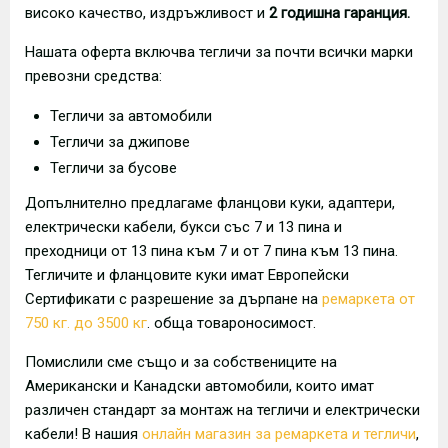
високо качество, издръжливост и
2 годишна гаранция.
Нашата оферта включва тегличи за почти всички марки
превозни средства:
Тегличи за автомобили
Тегличи за джипове
Тегличи за бусове
Допълнително предлагаме фланцови куки, адаптери,
електрически кабели, букси със 7 и 13 пина и
преходници от 13 пина към 7 и от 7 пина към 13 пина.
Тегличите и фланцовите куки имат Европейски
Сертификати с разрешение за дърпане на
ремаркета от
750 кг. до 3500 кг
. обща товароносимост.
Помислили сме също и за собствениците на
Американски и Канадски автомобили, които имат
различен стандарт за монтаж на тегличи и електрически
кабели! В нашия
онлайн магазин за ремаркета и тегличи
,