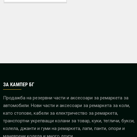
ЗА КАМПЕР БГ
Продажба на резервни части и аксесоари за ремаркета за
автомобили. Нови части и аксесоари за ремаркета за коли,
като стопове, кабели за електричество за ремаркета,
транспортни укрепващи колани за товар, куки, тегличи, букси,
колела, джанти и гуми на ремаркета, лапи, панти, опори и
маневрени колела и много други.