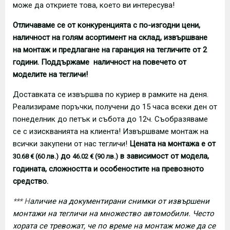
може да откриете това, което ви интересува!
Отличаваме се от конкуренцията с по-изгодни цени,
наличност на голям асортимент на склад, извършване
на монтаж и предлагане на гаранция на тегличите от 2
години. Поддържаме наличност на повечето от
моделите на тегличи!
Доставката се извършва по куриер в рамките на деня.
Реализираме поръчки, получени до 15 часа всеки ден от
понеделник до петък и събота до 12ч. Съобразяваме
се с изискванията на клиента! Извършваме монтаж на
всички закупени от нас тегличи!
Цената на монтажа е от
до
в зависимост от модела,
30.68 € (60 лв.)
46.02 € (90 лв.)
годината, сложността и особеностите на превозното
средство.
*** Н
аличие на документирани снимки от извършени
монтажи на тегличи на множество автомобили. Често
хората се тревожат, че по време на монтаж може да се