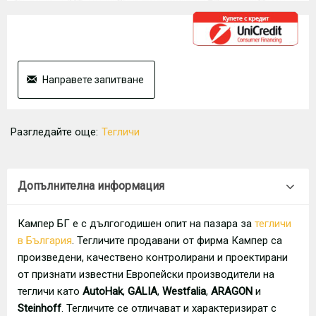
Направете запитване
Разгледайте още:
Тегличи
Допълнителна информация
Кампер БГ е с дългогодишен опит на пазара за
тегличи
в България
. Тегличите продавани от фирма Кампер са
произведени, качествено контролирани и проектирани
от признати известни Европейски производители на
тегличи като
AutoHak
,
GALIA
,
Westfalia
,
ARAGON
и
Steinhoff
. Тегличите се отличават и характеризират с