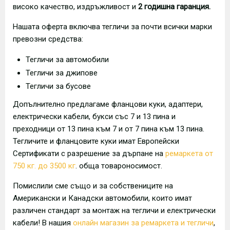
високо качество, издръжливост и
2 годишна гаранция.
Нашата оферта включва тегличи за почти всички марки
превозни средства:
Тегличи за автомобили
Тегличи за джипове
Тегличи за бусове
Допълнително предлагаме фланцови куки, адаптери,
електрически кабели, букси със 7 и 13 пина и
преходници от 13 пина към 7 и от 7 пина към 13 пина.
Тегличите и фланцовите куки имат Европейски
Сертификати с разрешение за дърпане на
ремаркета от
750 кг. до 3500 кг
. обща товароносимост.
Помислили сме също и за собствениците на
Американски и Канадски автомобили, които имат
различен стандарт за монтаж на тегличи и електрически
кабели! В нашия
онлайн магазин за ремаркета и тегличи
,