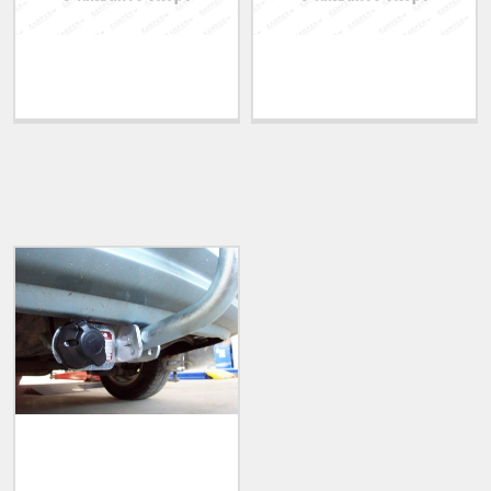
Теглич за ADRIATIK
Теглич за ALFA ROMEO
A51 2006-2011
33 1983-1994
ПОСЛЕДНО РАЗГЛЕДАНИ
Теглич за HYUNDAI
Accent 2006-2011