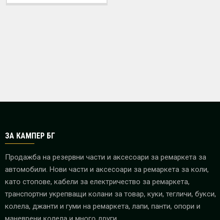
ЗА КАМПЕР БГ
Продажба на резервни части и аксесоари за ремаркета за
автомобили. Нови части и аксесоари за ремаркета за коли,
като стопове, кабели за електричество за ремаркета,
транспортни укрепващи колани за товар, куки, тегличи, букси,
колела, джанти и гуми на ремаркета, лапи, панти, опори и
маневрени колела и много други.