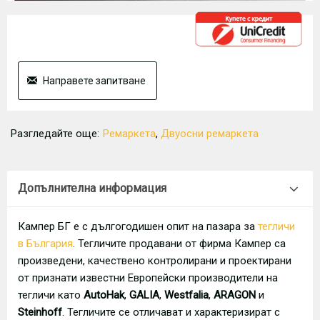
Направете запитване
Разгледайте още:
Ремаркета
,
Двуосни ремаркета
Допълнителна информация
Кампер БГ е с дългогодишен опит на пазара за
тегличи
в България
. Тегличите продавани от фирма Кампер са
произведени, качествено контролирани и проектирани
от признати известни Европейски производители на
тегличи като
AutoHak
,
GALIA
,
Westfalia
,
ARAGON
и
Steinhoff
. Тегличите се отличават и характеризират с