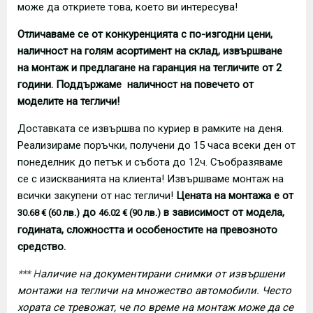
може да откриете това, което ви интересува!
Отличаваме се от конкуренцията с по-изгодни цени,
наличност на голям асортимент на склад, извършване
на монтаж и предлагане на гаранция на тегличите от 2
години. Поддържаме наличност на повечето от
моделите на тегличи!
Доставката се извършва по куриер в рамките на деня.
Реализираме поръчки, получени до 15 часа всеки ден от
понеделник до петък и събота до 12ч. Съобразяваме
се с изискванията на клиента! Извършваме монтаж на
всички закупени от нас тегличи!
Цената на монтажа е от
до
в зависимост от модела,
30.68 € (60 лв.)
46.02 € (90 лв.)
годината, сложността и особеностите на превозното
средство.
*** Н
аличие на документирани снимки от извършени
монтажи на тегличи на множество автомобили. Често
хората се тревожат, че по време на монтаж може да се