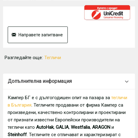
Направете запитване
Разгледайте още:
Тегличи
Допълнителна информация
Кампер БГ е с дългогодишен опит на пазара за
тегличи
в България
. Тегличите продавани от фирма Кампер са
произведени, качествено контролирани и проектирани
от признати известни Европейски производители на
тегличи като
AutoHak
,
GALIA
,
Westfalia
,
ARAGON
и
Steinhoff
. Тегличите се отличават и характеризират с