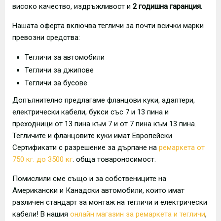
високо качество, издръжливост и
2 годишна гаранция.
Нашата оферта включва тегличи за почти всички марки
превозни средства:
Тегличи за автомобили
Тегличи за джипове
Тегличи за бусове
Допълнително предлагаме фланцови куки, адаптери,
електрически кабели, букси със 7 и 13 пина и
преходници от 13 пина към 7 и от 7 пина към 13 пина.
Тегличите и фланцовите куки имат Европейски
Сертификати с разрешение за дърпане на
ремаркета от
750 кг. до 3500 кг
. обща товароносимост.
Помислили сме също и за собствениците на
Американски и Канадски автомобили, които имат
различен стандарт за монтаж на тегличи и електрически
кабели! В нашия
онлайн магазин за ремаркета и тегличи
,