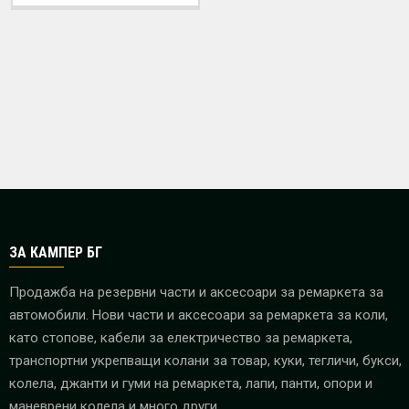
ЗА КАМПЕР БГ
Продажба на резервни части и аксесоари за ремаркета за
автомобили. Нови части и аксесоари за ремаркета за коли,
като стопове, кабели за електричество за ремаркета,
транспортни укрепващи колани за товар, куки, тегличи, букси,
колела, джанти и гуми на ремаркета, лапи, панти, опори и
маневрени колела и много други.