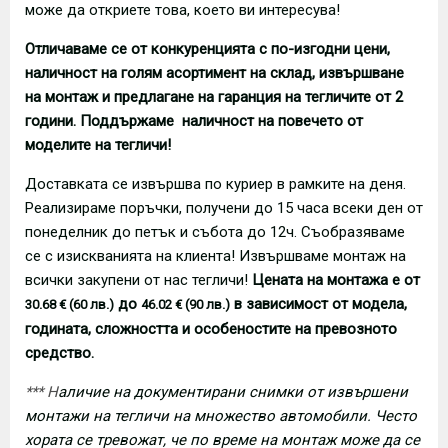
може да откриете това, което ви интересува!
Отличаваме се от конкуренцията с по-изгодни цени,
наличност на голям асортимент на склад, извършване
на монтаж и предлагане на гаранция на тегличите от 2
години. Поддържаме наличност на повечето от
моделите на тегличи!
Доставката се извършва по куриер в рамките на деня.
Реализираме поръчки, получени до 15 часа всеки ден от
понеделник до петък и събота до 12ч. Съобразяваме
се с изискванията на клиента! Извършваме монтаж на
всички закупени от нас тегличи!
Цената на монтажа е от
до
в зависимост от модела,
30.68 € (60 лв.)
46.02 € (90 лв.)
годината, сложността и особеностите на превозното
средство.
*** Н
аличие на документирани снимки от извършени
монтажи на тегличи на множество автомобили. Често
хората се тревожат, че по време на монтаж може да се