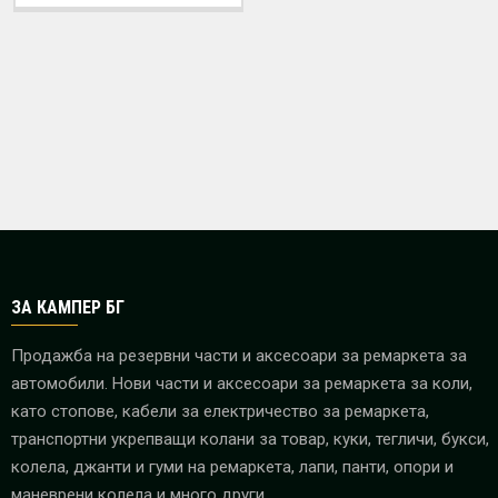
ЗА КАМПЕР БГ
Продажба на резервни части и аксесоари за ремаркета за
автомобили. Нови части и аксесоари за ремаркета за коли,
като стопове, кабели за електричество за ремаркета,
транспортни укрепващи колани за товар, куки, тегличи, букси,
колела, джанти и гуми на ремаркета, лапи, панти, опори и
маневрени колела и много други.