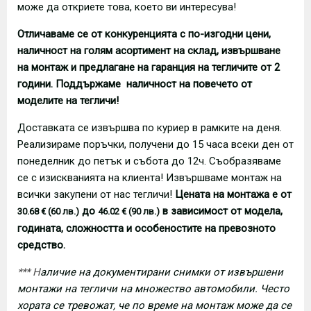
може да откриете това, което ви интересува!
Отличаваме се от конкуренцията с по-изгодни цени,
наличност на голям асортимент на склад, извършване
на монтаж и предлагане на гаранция на тегличите от 2
години. Поддържаме наличност на повечето от
моделите на тегличи!
Доставката се извършва по куриер в рамките на деня.
Реализираме поръчки, получени до 15 часа всеки ден от
понеделник до петък и събота до 12ч. Съобразяваме
се с изискванията на клиента! Извършваме монтаж на
всички закупени от нас тегличи!
Цената на монтажа е от
до
в зависимост от модела,
30.68 € (60 лв.)
46.02 € (90 лв.)
годината, сложността и особеностите на превозното
средство.
*** Н
аличие на документирани снимки от извършени
монтажи на тегличи на множество автомобили. Често
хората се тревожат, че по време на монтаж може да се