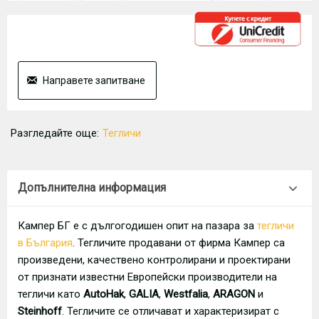
Направете запитване
Разгледайте още:
Тегличи
Допълнителна информация
Кампер БГ е с дългогодишен опит на пазара за
тегличи
в България
. Тегличите продавани от фирма Кампер са
произведени, качествено контролирани и проектирани
от признати известни Европейски производители на
тегличи като
AutoHak
,
GALIA
,
Westfalia
,
ARAGON
и
Steinhoff
. Тегличите се отличават и характеризират с