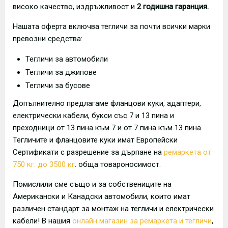
високо качество, издръжливост и
2 годишна гаранция.
Нашата оферта включва тегличи за почти всички марки
превозни средства:
Тегличи за автомобили
Тегличи за джипове
Тегличи за бусове
Допълнително предлагаме фланцови куки, адаптери,
електрически кабели, букси със 7 и 13 пина и
преходници от 13 пина към 7 и от 7 пина към 13 пина.
Тегличите и фланцовите куки имат Европейски
Сертификати с разрешение за дърпане на
ремаркета от
750 кг. до 3500 кг
. обща товароносимост.
Помислили сме също и за собствениците на
Американски и Канадски автомобили, които имат
различен стандарт за монтаж на тегличи и електрически
кабели! В нашия
онлайн магазин за ремаркета и тегличи
,