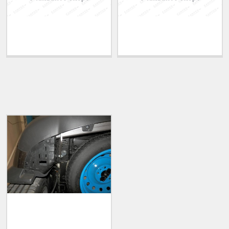
Теглич за ADRIATIK
Теглич за ALFA ROMEO
A51 2006-2011
33 1983-1994
ПОСЛЕДНО РАЗГЛЕДАНИ
Теглич за KIA Carens
2013-2018