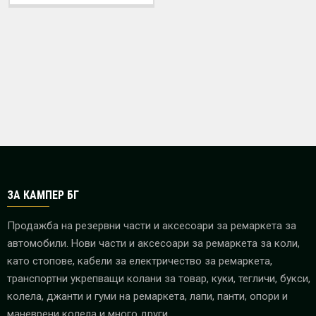
ЗА КАМПЕР БГ
Продажба на резервни части и аксесоари за ремаркета за
автомобили. Нови части и аксесоари за ремаркета за коли,
като стопове, кабели за електричество за ремаркета,
транспортни укрепващи колани за товар, куки, тегличи, букси,
колела, джанти и гуми на ремаркета, лапи, панти, опори и
маневрени колела и много други.