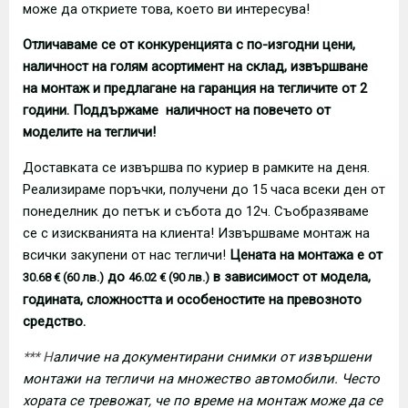
може да откриете това, което ви интересува!
Отличаваме се от конкуренцията с по-изгодни цени,
наличност на голям асортимент на склад, извършване
на монтаж и предлагане на гаранция на тегличите от 2
години. Поддържаме наличност на повечето от
моделите на тегличи!
Доставката се извършва по куриер в рамките на деня.
Реализираме поръчки, получени до 15 часа всеки ден от
понеделник до петък и събота до 12ч. Съобразяваме
се с изискванията на клиента! Извършваме монтаж на
всички закупени от нас тегличи!
Цената на монтажа е от
до
в зависимост от модела,
30.68 € (60 лв.)
46.02 € (90 лв.)
годината, сложността и особеностите на превозното
средство.
*** Н
аличие на документирани снимки от извършени
монтажи на тегличи на множество автомобили. Често
хората се тревожат, че по време на монтаж може да се