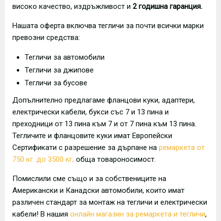
високо качество, издръжливост и
2 годишна гаранция.
Нашата оферта включва тегличи за почти всички марки
превозни средства:
Тегличи за автомобили
Тегличи за джипове
Тегличи за бусове
Допълнително предлагаме фланцови куки, адаптери,
електрически кабели, букси със 7 и 13 пина и
преходници от 13 пина към 7 и от 7 пина към 13 пина.
Тегличите и фланцовите куки имат Европейски
Сертификати с разрешение за дърпане на
ремаркета от
750 кг. до 3500 кг
. обща товароносимост.
Помислили сме също и за собствениците на
Американски и Канадски автомобили, които имат
различен стандарт за монтаж на тегличи и електрически
кабели! В нашия
онлайн магазин за ремаркета и тегличи
,