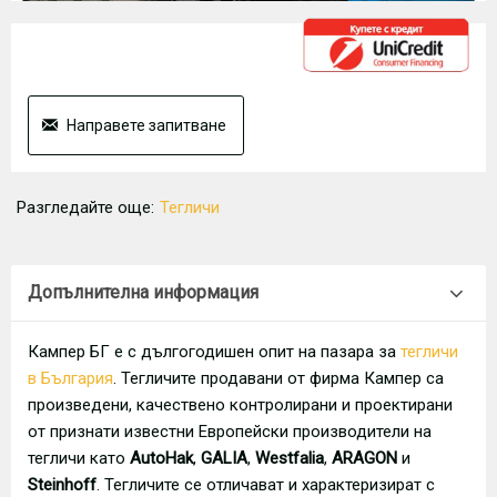
Направете запитване
Разгледайте още:
Тегличи
Допълнителна информация
Кампер БГ е с дългогодишен опит на пазара за
тегличи
в България
. Тегличите продавани от фирма Кампер са
произведени, качествено контролирани и проектирани
от признати известни Европейски производители на
тегличи като
AutoHak
,
GALIA
,
Westfalia
,
ARAGON
и
Steinhoff
. Тегличите се отличават и характеризират с