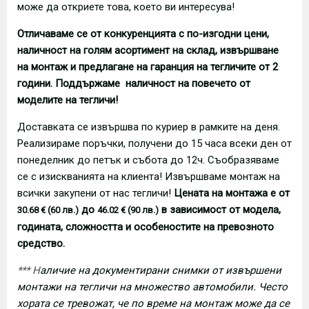
може да откриете това, което ви интересува!
Отличаваме се от конкуренцията с по-изгодни цени,
наличност на голям асортимент на склад, извършване
на монтаж и предлагане на гаранция на тегличите от 2
години. Поддържаме наличност на повечето от
моделите на тегличи!
Доставката се извършва по куриер в рамките на деня.
Реализираме поръчки, получени до 15 часа всеки ден от
понеделник до петък и събота до 12ч. Съобразяваме
се с изискванията на клиента! Извършваме монтаж на
всички закупени от нас тегличи!
Цената на монтажа е от
до
в зависимост от модела,
30.68 € (60 лв.)
46.02 € (90 лв.)
годината, сложността и особеностите на превозното
средство.
*** Н
аличие на документирани снимки от извършени
монтажи на тегличи на множество автомобили. Често
хората се тревожат, че по време на монтаж може да се