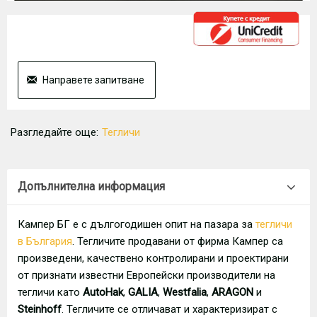
Направете запитване
Разгледайте още:
Тегличи
Допълнителна информация
Кампер БГ е с дългогодишен опит на пазара за
тегличи
в България
. Тегличите продавани от фирма Кампер са
произведени, качествено контролирани и проектирани
от признати известни Европейски производители на
тегличи като
AutoHak
,
GALIA
,
Westfalia
,
ARAGON
и
Steinhoff
. Тегличите се отличават и характеризират с