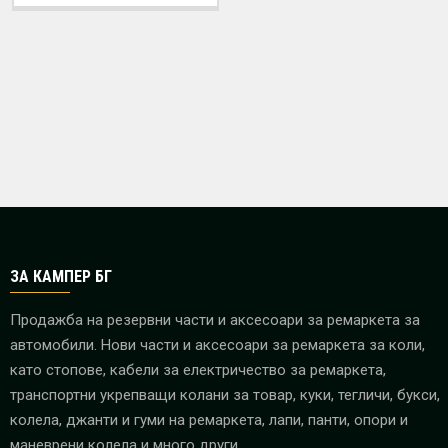
ЗА КАМПЕР БГ
Продажба на резервни части и аксесоари за ремаркета за
автомобили. Нови части и аксесоари за ремаркета за коли,
като стопове, кабели за електричество за ремаркета,
транспортни укрепващи колани за товар, куки, тегличи, букси,
колела, джанти и гуми на ремаркета, лапи, панти, опори и
маневрени колела и много други.