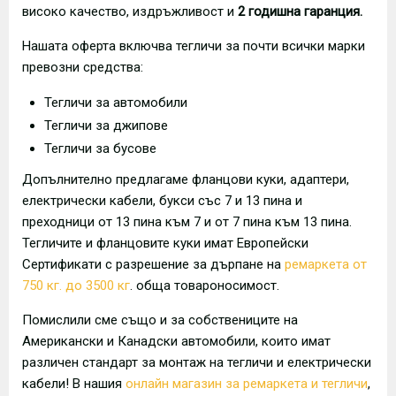
високо качество, издръжливост и
2 годишна гаранция.
Нашата оферта включва тегличи за почти всички марки
превозни средства:
Тегличи за автомобили
Тегличи за джипове
Тегличи за бусове
Допълнително предлагаме фланцови куки, адаптери,
електрически кабели, букси със 7 и 13 пина и
преходници от 13 пина към 7 и от 7 пина към 13 пина.
Тегличите и фланцовите куки имат Европейски
Сертификати с разрешение за дърпане на
ремаркета от
750 кг. до 3500 кг
. обща товароносимост.
Помислили сме също и за собствениците на
Американски и Канадски автомобили, които имат
различен стандарт за монтаж на тегличи и електрически
кабели! В нашия
онлайн магазин за ремаркета и тегличи
,