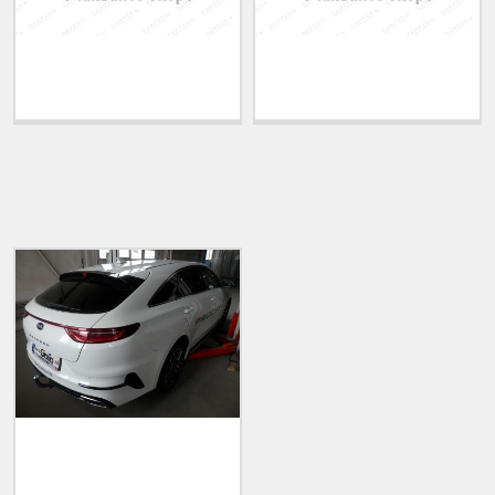
Теглич за ADRIATIK
Теглич за ALFA ROMEO
A51 2006-2011
33 1983-1994
ПОСЛЕДНО РАЗГЛЕДАНИ
Теглич за KIA ProCeed
2018-2020