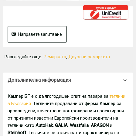
Направете запитване
Разгледайте още:
Ремаркета
,
Двуосни ремаркета
Допълнителна информация
Кампер БГ е с дългогодишен опит на пазара за
тегличи
в България
. Тегличите продавани от фирма Кампер са
произведени, качествено контролирани и проектирани
от признати известни Европейски производители на
тегличи като
AutoHak
,
GALIA
,
Westfalia
,
ARAGON
и
Steinhoff
. Тегличите се отличават и характеризират с