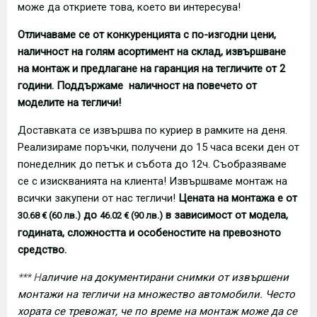
може да откриете това, което ви интересува!
Отличаваме се от конкуренцията с по-изгодни цени,
наличност на голям асортимент на склад, извършване
на монтаж и предлагане на гаранция на тегличите от 2
години. Поддържаме наличност на повечето от
моделите на тегличи!
Доставката се извършва по куриер в рамките на деня.
Реализираме поръчки, получени до 15 часа всеки ден от
понеделник до петък и събота до 12ч. Съобразяваме
се с изискванията на клиента! Извършваме монтаж на
всички закупени от нас тегличи!
Цената на монтажа е от
до
в зависимост от модела,
30.68 € (60 лв.)
46.02 € (90 лв.)
годината, сложността и особеностите на превозното
средство.
*** Н
аличие на документирани снимки от извършени
монтажи на тегличи на множество автомобили. Често
хората се тревожат, че по време на монтаж може да се