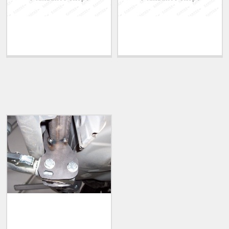
Теглич за ADRIATIK
Теглич за ALFA ROMEO
A51 2006-2011
33 1983-1994
ПОСЛЕДНО РАЗГЛЕДАНИ
Теглич за TOYOTA
Yaris 2006-2014