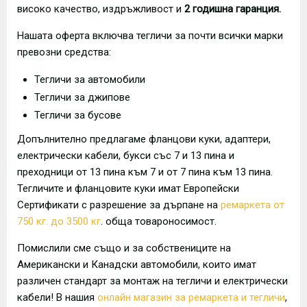
високо качество, издръжливост и
2 годишна гаранция.
Нашата оферта включва тегличи за почти всички марки
превозни средства:
Тегличи за автомобили
Тегличи за джипове
Тегличи за бусове
Допълнително предлагаме фланцови куки, адаптери,
електрически кабели, букси със 7 и 13 пина и
преходници от 13 пина към 7 и от 7 пина към 13 пина.
Тегличите и фланцовите куки имат Европейски
Сертификати с разрешение за дърпане на
ремаркета от
750 кг. до 3500 кг
. обща товароносимост.
Помислили сме също и за собствениците на
Американски и Канадски автомобили, които имат
различен стандарт за монтаж на тегличи и електрически
кабели! В нашия
онлайн магазин за ремаркета и тегличи
,