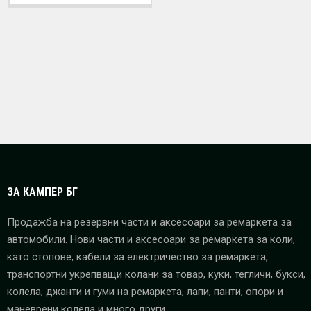
ЗА КАМПЕР БГ
Продажба на резервни части и аксесоари за ремаркета за
автомобили. Нови части и аксесоари за ремаркета за коли,
като стопове, кабели за електричество за ремаркета,
транспортни укрепващи колани за товар, куки, тегличи, букси,
колела, джанти и гуми на ремаркета, лапи, панти, опори и
маневрени колела и много други.