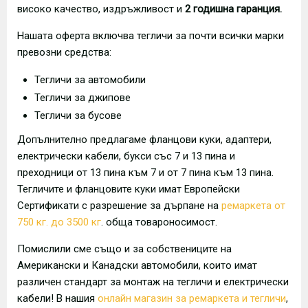
високо качество, издръжливост и
2 годишна гаранция.
Нашата оферта включва тегличи за почти всички марки
превозни средства:
Тегличи за автомобили
Тегличи за джипове
Тегличи за бусове
Допълнително предлагаме фланцови куки, адаптери,
електрически кабели, букси със 7 и 13 пина и
преходници от 13 пина към 7 и от 7 пина към 13 пина.
Тегличите и фланцовите куки имат Европейски
Сертификати с разрешение за дърпане на
ремаркета от
750 кг. до 3500 кг
. обща товароносимост.
Помислили сме също и за собствениците на
Американски и Канадски автомобили, които имат
различен стандарт за монтаж на тегличи и електрически
кабели! В нашия
онлайн магазин за ремаркета и тегличи
,