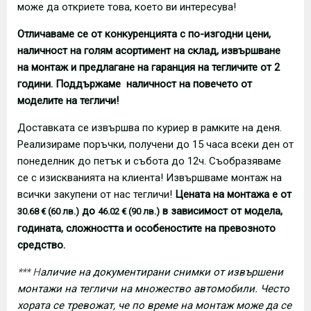
може да откриете това, което ви интересува!
Отличаваме се от конкуренцията с по-изгодни цени,
наличност на голям асортимент на склад, извършване
на монтаж и предлагане на гаранция на тегличите от 2
години. Поддържаме наличност на повечето от
моделите на тегличи!
Доставката се извършва по куриер в рамките на деня.
Реализираме поръчки, получени до 15 часа всеки ден от
понеделник до петък и събота до 12ч. Съобразяваме
се с изискванията на клиента! Извършваме монтаж на
всички закупени от нас тегличи!
Цената на монтажа е от
до
в зависимост от модела,
30.68 € (60 лв.)
46.02 € (90 лв.)
годината, сложността и особеностите на превозното
средство.
*** Н
аличие на документирани снимки от извършени
монтажи на тегличи на множество автомобили. Често
хората се тревожат, че по време на монтаж може да се