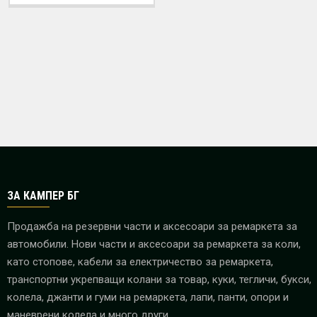
ЗА КАМПЕР БГ
Продажба на резервни части и аксесоари за ремаркета за
автомобили. Нови части и аксесоари за ремаркета за коли,
като стопове, кабели за електричество за ремаркета,
транспортни укрепващи колани за товар, куки, тегличи, букси,
колела, джанти и гуми на ремаркета, лапи, панти, опори и
маневрени колела и много други.