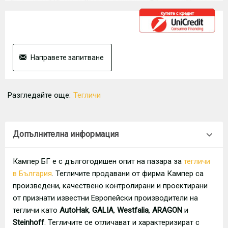
Направете запитване
Разгледайте още:
Тегличи
Допълнителна информация
Кампер БГ е с дългогодишен опит на пазара за
тегличи
в България
. Тегличите продавани от фирма Кампер са
произведени, качествено контролирани и проектирани
от признати известни Европейски производители на
тегличи като
AutoHak
,
GALIA
,
Westfalia
,
ARAGON
и
Steinhoff
. Тегличите се отличават и характеризират с