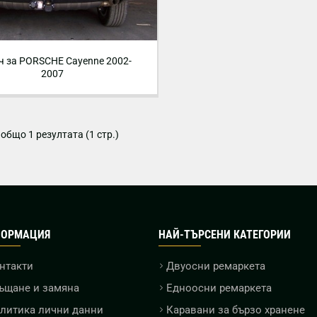
ч за PORSCHE Cayenne 2002-
2007
т общо 1 резултата (1 стр.)
ОРМАЦИЯ
НАЙ-ТЪРСЕНИ КАТЕГОРИИ
нтакти
Двуосни ремаркета
ъщане и замяна
Едноосни ремаркета
литика лични данни
Каравани за бързо хранене