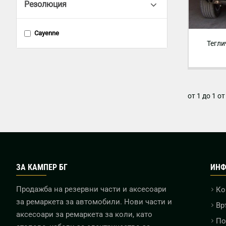
Резолюция
Cayenne
Тегли
от 1 до 1 о
ЗА КАМПЕР БГ
ИНФ
Продажба на резервни части и аксесоари
Ко
за ремаркета за автомобили. Нови части и
Вр
аксесоари за ремаркета за коли, като
По